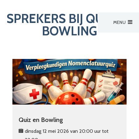
SPREKERS BIJ QUIZ EN
MENU
Hoofdmenu
BOWLING
Activiteiten
Activiteiten
Activiteit van derden
Zoek een verpleegkundige
Bestuur
Aanmelden
Quiz en Bowling
dinsdag 12 mei 2026 van 20:00 uur tot